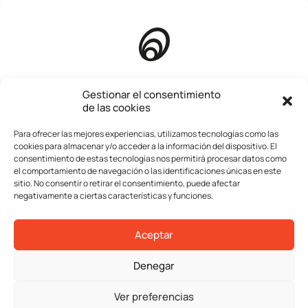
Inicio
Gestionar el consentimiento
de las cookies
Quienes somos
Para ofrecer las mejores experiencias, utilizamos tecnologías como las
Compañía
cookies para almacenar y/o acceder a la información del dispositivo. El
consentimiento de estas tecnologías nos permitirá procesar datos como
Servicios
el comportamiento de navegación o las identificaciones únicas en este
sitio. No consentir o retirar el consentimiento, puede afectar
Operaciones
negativamente a ciertas características y funciones.
Contacta
Aceptar
Aviso legal
Denegar
Política de privacidad
Política de cookies
Ver preferencias