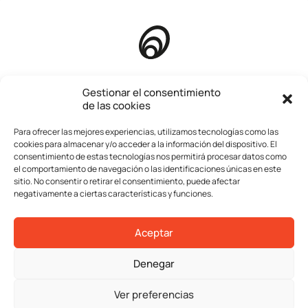
Inicio
Gestionar el consentimiento
de las cookies
Quienes somos
Para ofrecer las mejores experiencias, utilizamos tecnologías como las
Compañía
cookies para almacenar y/o acceder a la información del dispositivo. El
consentimiento de estas tecnologías nos permitirá procesar datos como
Servicios
el comportamiento de navegación o las identificaciones únicas en este
sitio. No consentir o retirar el consentimiento, puede afectar
Operaciones
negativamente a ciertas características y funciones.
Contacta
Aceptar
Aviso legal
Denegar
Política de privacidad
Política de cookies
Ver preferencias