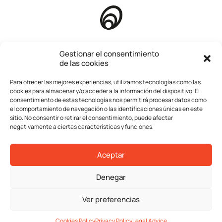
Homepage
Gestionar el consentimiento
de las cookies
About us
Para ofrecer las mejores experiencias, utilizamos tecnologías como las
Company
cookies para almacenar y/o acceder a la información del dispositivo. El
consentimiento de estas tecnologías nos permitirá procesar datos como
Services
el comportamiento de navegación o las identificaciones únicas en este
sitio. No consentir o retirar el consentimiento, puede afectar
Transactions
negativamente a ciertas características y funciones.
Contact
Aceptar
Legal advice
Denegar
Privacy policy
Cookies policy
Ver preferencias
© 2026 CREA Inversión
Cookies Policy
Privacy Policy
Legal Advice