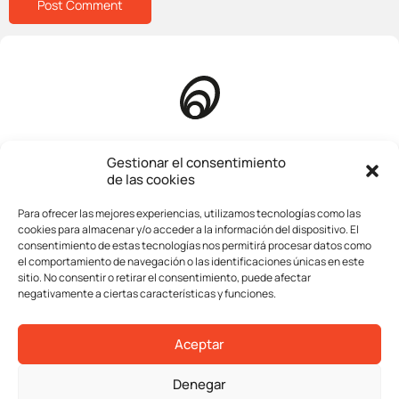
Homepage
Gestionar el consentimiento
de las cookies
About us
Para ofrecer las mejores experiencias, utilizamos tecnologías como las
Company
cookies para almacenar y/o acceder a la información del dispositivo. El
consentimiento de estas tecnologías nos permitirá procesar datos como
Services
el comportamiento de navegación o las identificaciones únicas en este
sitio. No consentir o retirar el consentimiento, puede afectar
Transactions
negativamente a ciertas características y funciones.
Contact
Aceptar
Legal advice
Denegar
Privacy policy