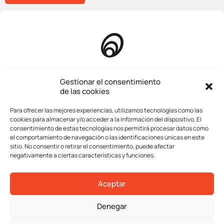
Homepage
Gestionar el consentimiento
de las cookies
About us
Para ofrecer las mejores experiencias, utilizamos tecnologías como las
Company
cookies para almacenar y/o acceder a la información del dispositivo. El
consentimiento de estas tecnologías nos permitirá procesar datos como
Services
el comportamiento de navegación o las identificaciones únicas en este
sitio. No consentir o retirar el consentimiento, puede afectar
Transactions
negativamente a ciertas características y funciones.
Contact
Aceptar
Legal advice
Denegar
Privacy policy