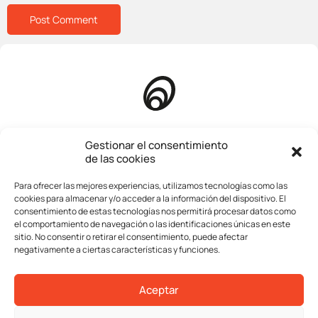
Homepage
Gestionar el consentimiento
de las cookies
About us
Para ofrecer las mejores experiencias, utilizamos tecnologías como las
Company
cookies para almacenar y/o acceder a la información del dispositivo. El
consentimiento de estas tecnologías nos permitirá procesar datos como
Services
el comportamiento de navegación o las identificaciones únicas en este
sitio. No consentir o retirar el consentimiento, puede afectar
Transactions
negativamente a ciertas características y funciones.
Contact
Aceptar
Legal advice