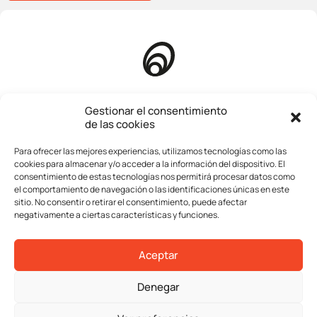
Inicio
Gestionar el consentimiento
de las cookies
Quienes somos
Para ofrecer las mejores experiencias, utilizamos tecnologías como las
Compañía
cookies para almacenar y/o acceder a la información del dispositivo. El
consentimiento de estas tecnologías nos permitirá procesar datos como
Servicios
el comportamiento de navegación o las identificaciones únicas en este
sitio. No consentir o retirar el consentimiento, puede afectar
Operaciones
negativamente a ciertas características y funciones.
Contacta
Aceptar
Aviso legal
Denegar
Política de privacidad
Política de cookies