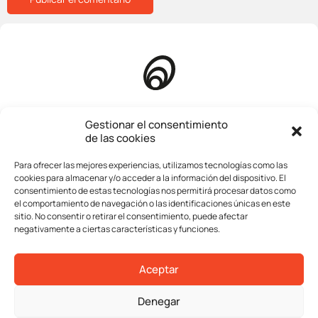
Inicio
Gestionar el consentimiento
de las cookies
Quienes somos
Para ofrecer las mejores experiencias, utilizamos tecnologías como las
Compañía
cookies para almacenar y/o acceder a la información del dispositivo. El
consentimiento de estas tecnologías nos permitirá procesar datos como
Servicios
el comportamiento de navegación o las identificaciones únicas en este
sitio. No consentir o retirar el consentimiento, puede afectar
Operaciones
negativamente a ciertas características y funciones.
Contacta
Aceptar
Aviso legal
Denegar
Política de privacidad